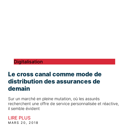
Digitalisation
Le cross canal comme mode de
distribution des assurances de
demain
Sur un marché en pleine mutation, où les assurés
recherchent une offre de service personnalisée et réactive,
il semble évident
LIRE PLUS
MARS 20, 2018