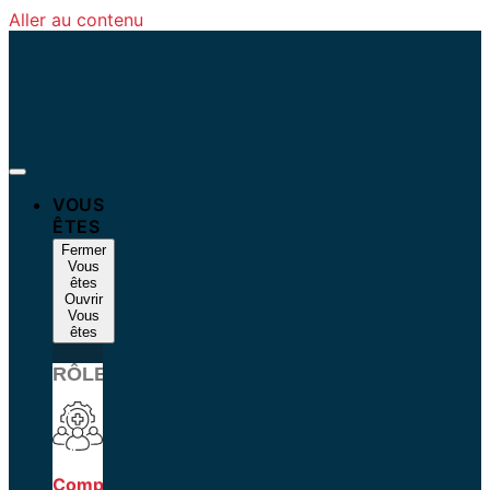
Aller au contenu
VOUS
ÊTES
Fermer
Vous
êtes
Ouvrir
Vous
êtes
RÔLES
Compagnie