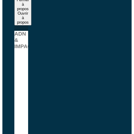
à
propos
Ouvrir
à
propos
ADN
&
IMPACT