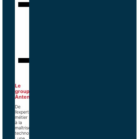
Le
groupe
Antenia
De
l’expertise
métier
à la
maîtrise
technologique
: une