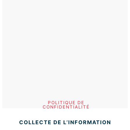
POLITIQUE DE
CONFIDENTIALITÉ
COLLECTE DE L’INFORMATION