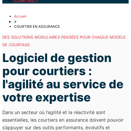
CONTACT
Accueil
»
COURTIER EN ASSURANCE
DES SOLUTIONS MODULAIRES PENSÉES POUR CHAQUE MODÈLE
DE COURTAGE
Logiciel de gestion
pour courtiers :
l'agilité au service de
votre expertise
Dans un secteur où l’agilité et la réactivité sont
essentielles, les courtiers en assurance doivent pouvoir
s’appuyer sur des outils performants, évolutifs et